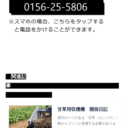
関連記
事
甘草用収穫機 開発日記
漢方の一つである「甘草（カンゾウ）」
根からゴソっと収穫する必要がありま