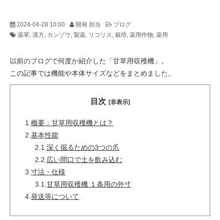
2024-04-28 10:00
開発 担当
ブログ
薬草
漢方
カンゾウ
製薬
リコリス
栽培
薬用作物
薬用
以前のブログで何度か紹介した「甘草用収穫機」。
この記事では機能や本体サイズなどをまとめました。
目次
[非表示]
1.
概要：甘草用収穫機とは？
2.
基本性能
2.1.
深く掘るための3つの爪
2.2.
広い間口で土を飲み込む
3.
寸法・仕様
3.1.
甘草用収穫機 １条用の外寸
4.
発送等について