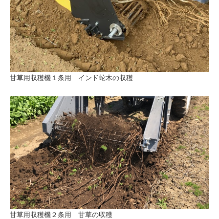
甘草用収穫機１条用 インド蛇木の収穫
甘草用収穫機２条用 甘草の収穫