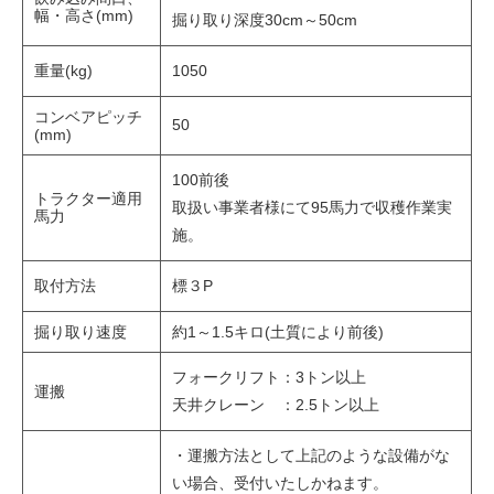
幅・高さ(mm)
掘り取り深度30cm～50cm
重量(kg)
1050
コンベアピッチ
50
(mm)
100前後
トラクター適用
取扱い事業者様にて95馬力で収穫作業実
馬力
施。
取付方法
標３P
掘り取り速度
約1～1.5キロ(土質により前後)
フォークリフト：3トン以上
運搬
天井クレーン ：2.5トン以上
・運搬方法として上記のような設備がな
い場合、受付いたしかねます。