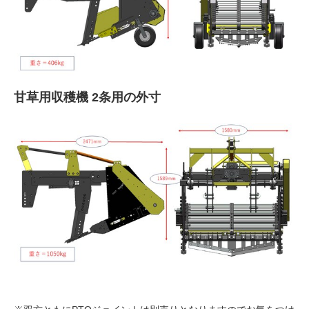
甘草用収穫機 2条用
の外寸