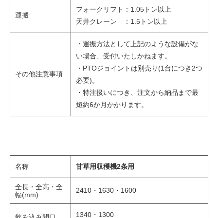
フォークリフト：1.05トン以上
運搬
天井クレーン ：1.5トン以上
・運搬方法として上記のような設備がな
い場合、受付いたしかねます。
・PTOジョイントは別売り(1台につき2つ
その他注意事項
必要)。
・特注扱いにつき、注文から納品まで最
短約6か月かかります。
名称
甘草用収穫機2条用
全長・全高・全
2410・1630・1600
幅(mm)
1340・1300
飲み込み間口、