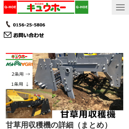
TOP
カタログ・冊子 DL
説明書
製品一覧
会社情報
採用情報
更新履歴
甘草用収穫機の詳細（まとめ）