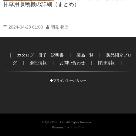
甘草用収穫機の詳細（まとめ）
製品紹介ブログ
2024-04-28 01:00
開発 担当
｜
カタログ・冊子・説明書
｜
製品一覧
｜
製品紹介ブロ
グ
｜
会社情報
｜
お問い合わせ
｜
採用情報
｜
◆
プライバシーポリシー
© Q-HOEco.,Ltd. All Rights Reserved.
Powered by
ferret One