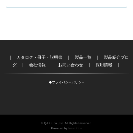
｜
カタログ・冊子・説明書
｜
製品一覧
｜
製品紹介ブロ
グ
｜
会社情報
｜
お問い合わせ
｜
採用情報
｜
◆
プライバシーポリシー
© Q-HOEco.,Ltd. All Rights Reserved.
Powered by
ferret One