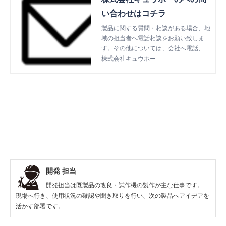
い合わせはコチラ
製品に関する質問・相談がある場合、地
域の担当者へ電話相談をお願い致しま
す。その他については、会社へ電話、F
ax、メールでのご連絡をお願い致しま
株式会社キュウホー
す。
開発 担当
開発担当は既製品の改良・試作機の製作が主な仕事です。
現場へ行き、使用状況の確認や聞き取りを行い、次の製品へアイデアを
活かす部署です。