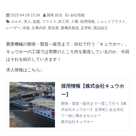
2025-04-26 15:39
開発 担当
会社情報
カルチ
求人
旋盤
フライス
鉄工所
十勝
採用情報
ショットブラスト
レーザー
溶接
仕事内容
製造業
農機具製造
足寄町
製品組立
農業機械の開発・製造～販売まで、自社で行う「キュウホー」。
キュウホーの工場では実際のところ何を製造しているのか、今回
はそれを紹介していきます！
求人情報はこちら↓
採用情報【株式会社キュウホ
ー】
開発・製造～販売まで一貫して行う【株
式会社キュウホー】 足寄町にある本社
で一緒に働きませんか？
株式会社キュウホー