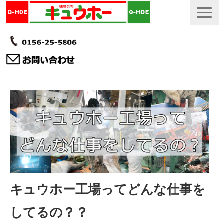
TOP
カタログ・冊子 DL
説明書
製品一覧
会社情報
採用情報
キュウホー工場ってどんな仕事を
更新履歴
してるの？？