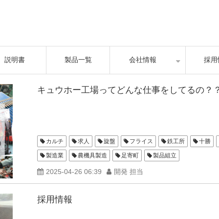
説明書
製品一覧
会社情報
採用
キュウホー工場ってどんな仕事をしてるの？
カルチ
求人
旋盤
フライス
鉄工所
十勝
製造業
農機具製造
足寄町
製品組立
2025-04-26 06:39
開発 担当
採用情報