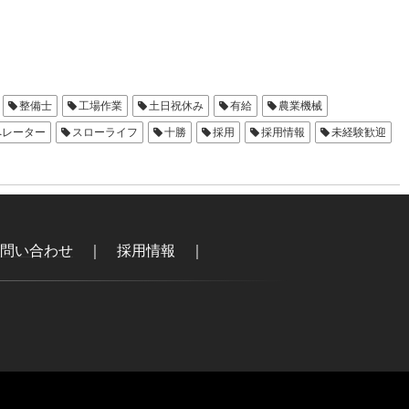
整備士
工場作業
土日祝休み
有給
農業機械
ペレーター
スローライフ
十勝
採用
採用情報
未経験歓迎
問い合わせ
｜
採用情報
｜