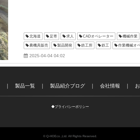
北海道
足寄
求人
CADオペレーター
機械作業
農機具販売
製品開発
鉄工所
鉄工
作業機械オ
インプルメント
ショットブラスト
2025-04-04 04:02
｜
製品一覧
｜
製品紹介ブログ
｜
会社情報
｜
お
◆
プライバシーポリシー
© Q-HOEco.,Ltd. All Rights Reserved.