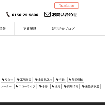
Translation
情報
更新履歴
製品紹介ブログ
整備士
工場作業
土日祝休み
有給
農業機械
ペレーター
スローライフ
十勝
採用
採用情報
未経験歓迎