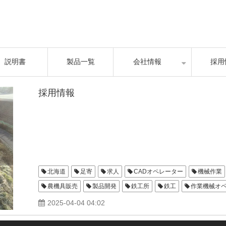
説明書
製品一覧
会社情報
採用
採用情報
北海道
足寄
求人
CADオペレーター
機械作業
農機具販売
製品開発
鉄工所
鉄工
作業機械オ
インプルメント
ショットブラスト
2025-04-04 04:02