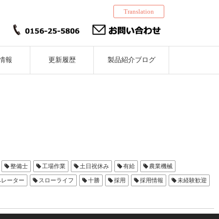
Translation
情報
更新履歴
製品紹介ブログ
整備士
工場作業
土日祝休み
有給
農業機械
ペレーター
スローライフ
十勝
採用
採用情報
未経験歓迎