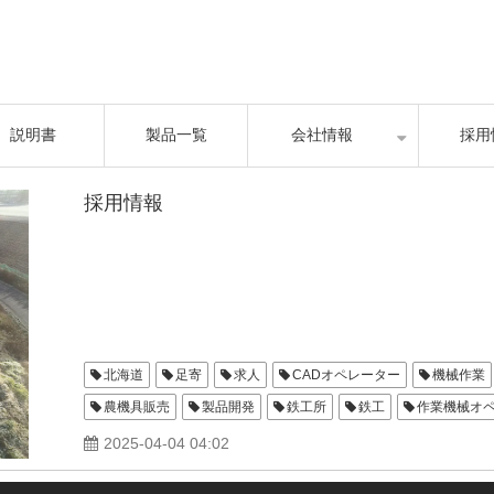
説明書
製品一覧
会社情報
採用
採用情報
北海道
足寄
求人
CADオペレーター
機械作業
農機具販売
製品開発
鉄工所
鉄工
作業機械オ
インプルメント
ショットブラスト
2025-04-04 04:02