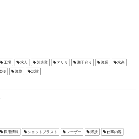
工場
求人
製造業
アサリ
潮干狩り
漁業
水産
収穫
漁協
試験
？
採用情報
ショットブラスト
レーザー
溶接
仕事内容