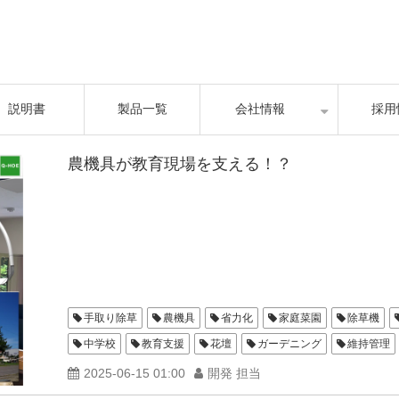
説明書
製品一覧
会社情報
採用
農機具が教育現場を支える！？
手取り除草
農機具
省力化
家庭菜園
除草機
中学校
教育支援
花壇
ガーデニング
維持管理
2025-06-15 01:00
開発 担当