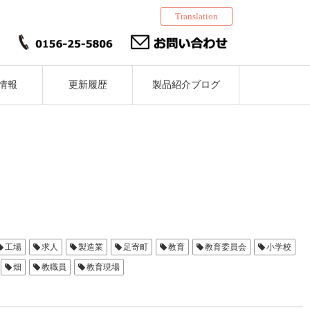
Translation
情報
更新履歴
製品紹介ブログ
工場
求人
製造業
足寄町
教育
教育委員会
小学校
畑
教職員
教育現場