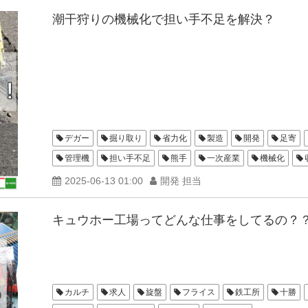
潮干狩りの機械化で担い手不足を解決？
デガー
掘り取り
省力化
製造
開発
足寄
管理機
担い手不足
熊手
一次産業
機械化
2025-06-13 01:00
開発 担当
キュウホー工場ってどんな仕事をしてるの？
カルチ
求人
旋盤
フライス
鉄工所
十勝