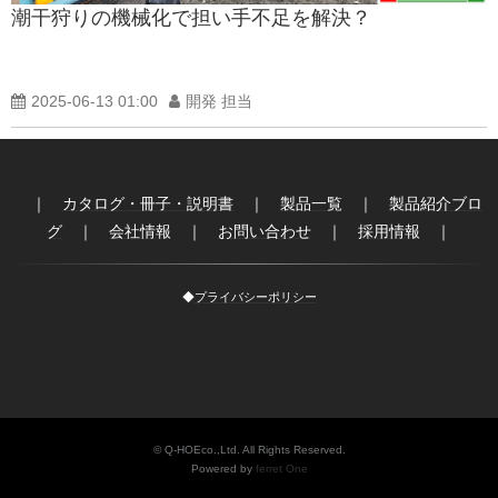
潮干狩りの機械化で担い手不足を解決？
製品紹介ブログ
2025-06-13 01:00
開発 担当
｜
カタログ・冊子・説明書
｜
製品一覧
｜
製品紹介ブロ
グ
｜
会社情報
｜
お問い合わせ
｜
採用情報
｜
◆
プライバシーポリシー
© Q-HOEco.,Ltd. All Rights Reserved.
Powered by
ferret One