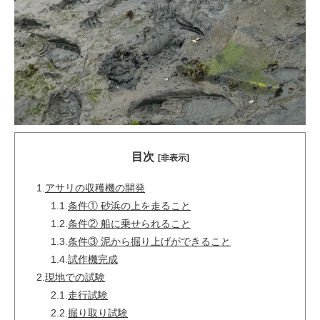
目次
[非表示]
1.
アサリの収穫機の開発
1.1.
条件① 砂浜の上を走ること
1.2.
条件② 船に乗せられること
1.3.
条件③ 泥から掘り上げができること
1.4.
試作機完成
2.
現地での試験
2.1.
走行試験
2.2.
掘り取り試験