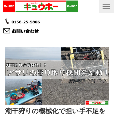
TOP
カタログ・冊子 DL
説明書
製品一覧
会社情報
採用情報
更新履歴
潮干狩りの機械化で担い手不足を