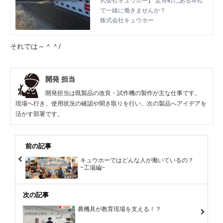
式会社キュウホー】 足寄町にある本社
で一緒に働きませんか？
株式会社キュウホー
それでは～＾＾/
開発 担当
開発担当は既製品の改良・試作機の製作が主な仕事です。
現場へ行き、使用状況の確認や聞き取りを行い、次の製品へアイデアを
活かす部署です。
前の記事
キュウホーではどんな人が働いているの？
~工場編~
次の記事
農機具が教育現場を支える！？