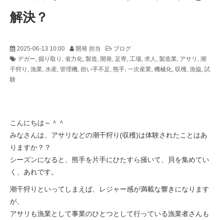
解決？
2025-06-13 10:00
開発 担当
ブログ
デガー
掘り取り
省力化
製造
開発
足寄
工場
求人
製造業
アサリ
潮
干狩り
漁業
水産
管理機
担い手不足
熊手
一次産業
機械化
収穫
漁協
試
験
こんにちは～＾＾
みなさんは、アサリなどの潮干狩り(収穫)は体験されたことはあ
りますか？？
シーズンになると、熊手を片手にひたすら掻いて、貝を集めてい
く、あれです。
潮干狩りといってしまえば、レジャー感が満載な響きになります
が、
アサリも漁業として事業のひとつとして行っている漁業者さんも