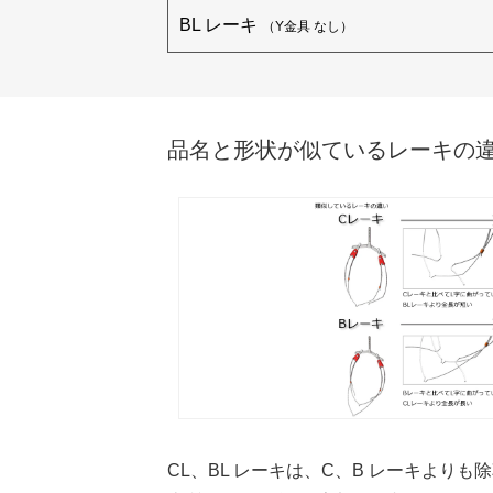
BL レーキ
（Y金具 なし）
品名と形状が似ているレーキの
CL、BL レーキは、C、B レーキよ