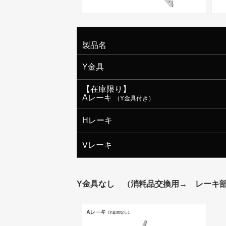
製品名
Y金具
【在庫限り】
Aレーキ
（Y金具付き）
Hレーキ
Vレーキ
Y金具なし （消耗品交換用→ レーキ