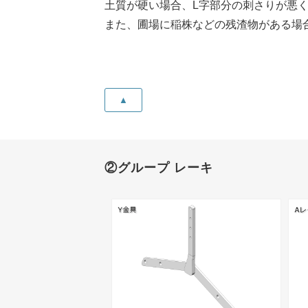
土質が硬い場合、L字部分の刺さりが悪
また、圃場に稲株などの残渣物がある場合、
▲
②グループ レーキ