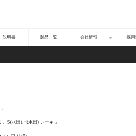
説明書
製品一覧
会社情報
採用
』
 』
ナミ、S(水田),H(水田) レーキ 』