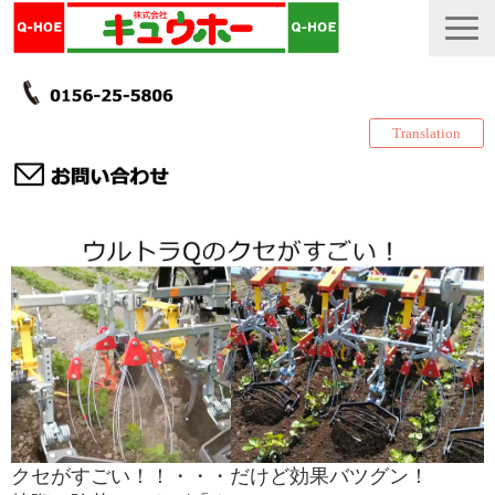
Translation
TOP
カタログ・冊子 DL
説明書
製品一覧
会社情報
採用情報
クセがすごい！！・・・だけど効果バツグン！
更新履歴