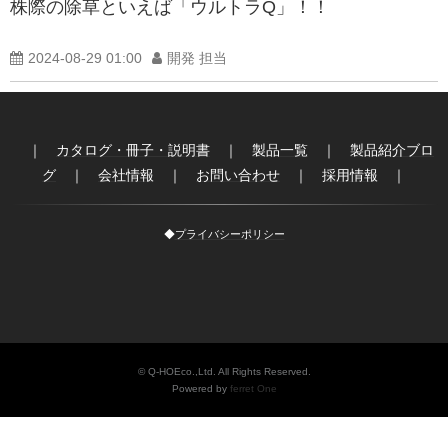
株際の除草といえば「ウルトラQ」！！
製品紹介ブログ
2024-08-29 01:00
開発 担当
｜
カタログ・冊子・説明書
｜
製品一覧
｜
製品紹介ブロ
グ
｜
会社情報
｜
お問い合わせ
｜
採用情報
｜
◆
プライバシーポリシー
© Q-HOEco.,Ltd. All Rights Reserved.
Powered by
ferret One