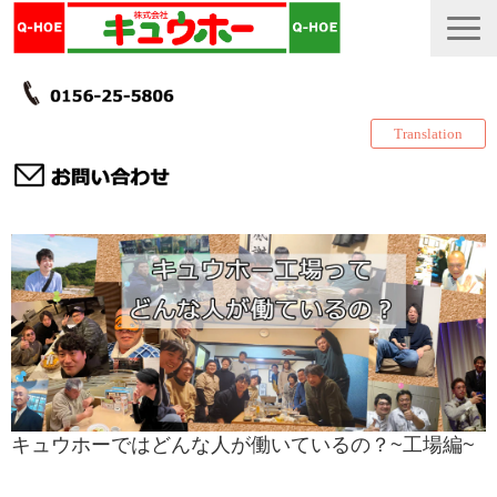
Translation
TOP
カタログ・冊子 DL
説明書
製品一覧
会社情報
採用情報
キュウホーではどんな人が働いているの？~工場編~
更新履歴