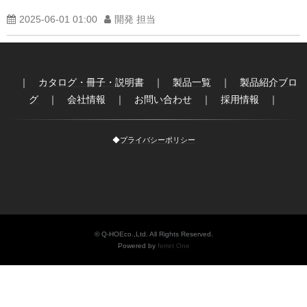
製品紹介ブログ
2025-06-01 01:00
開発 担当
｜
カタログ・冊子・説明書
｜
製品一覧
｜
製品紹介ブロ
グ
｜
会社情報
｜
お問い合わせ
｜
採用情報
｜
◆
プライバシーポリシー
© Q-HOEco.,Ltd. All Rights Reserved.
Powered by
ferret One