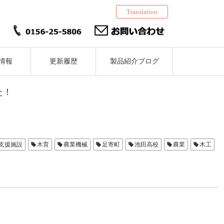
Translation
情報
更新履歴
製品紹介ブログ
た！
支援施設
木育
農業機械
足寄町
池田高校
農業
木工