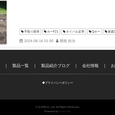
手取り除草
ホーF21
ネイパル足寄
Qホー
家庭
2024-06-16 01:00
開発 担当
｜
製品一覧
｜
製品紹介ブログ
｜
会社情報
｜
お
◆
プライバシーポリシー
© Q-HOEco.,Ltd. All Rights Reserved.
Powered by
ferret One