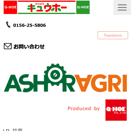
Translation
TOP
カタログ・冊子 DL
説明書
製品一覧
会社情報
採用情報
更新履歴
LP_甘草