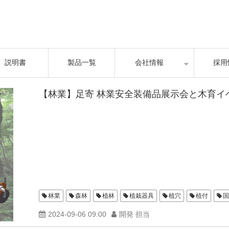
説明書
製品一覧
会社情報
採用
【林業】足寄 林業安全装備品展示会と木育イ
林業
森林
植林
植栽器具
植穴
植付
国
2024-09-06 09:00
開発 担当