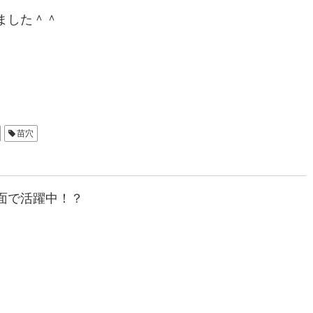
ました＾＾
苗穴
面で活躍中！？