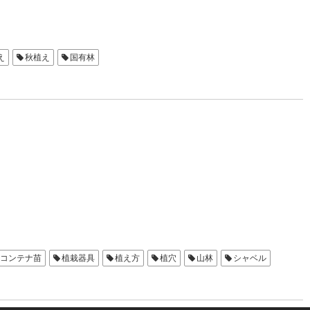
え
秋植え
国有林
コンテナ苗
植栽器具
植え方
植穴
山林
シャベル