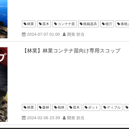
林業
苗木
コンテナ苗
植栽器具
植穴
春植
2024-07-07 01:00
開発 担当
【林業】林業コンテナ苗向け専用スコップ
林業
森林
植林
苗木
ポット
ディブル
2024-02-06 23:39
開発 担当