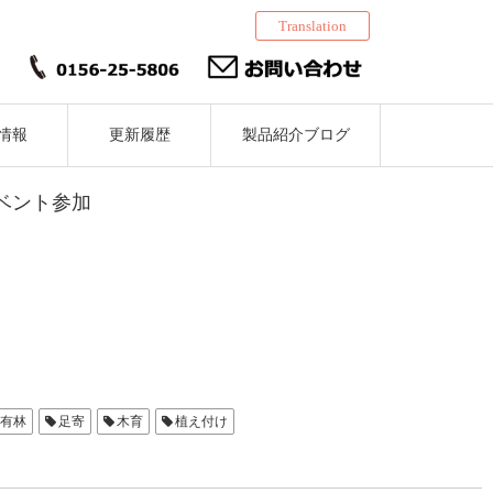
Translation
情報
更新履歴
製品紹介ブログ
ベント参加
有林
足寄
木育
植え付け