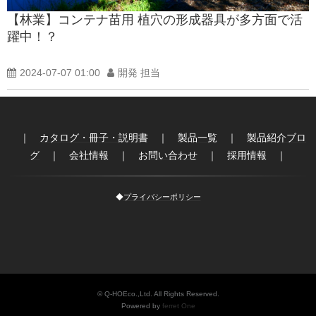
【林業】コンテナ苗用 植穴の形成器具が多方面で活
躍中！？
2024-07-07 01:00
開発 担当
｜
カタログ・冊子・説明書
｜
製品一覧
｜
製品紹介ブロ
グ
｜
会社情報
｜
お問い合わせ
｜
採用情報
｜
◆
プライバシーポリシー
© Q-HOEco.,Ltd. All Rights Reserved.
Powered by
ferret One