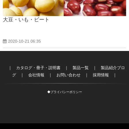
大豆・いも・ビート
2020-10-21 06:35
｜
カタログ・冊子・説明書
｜
製品一覧
｜
製品紹介ブロ
グ
｜
会社情報
｜
お問い合わせ
｜
採用情報
｜
◆
プライバシーポリシー