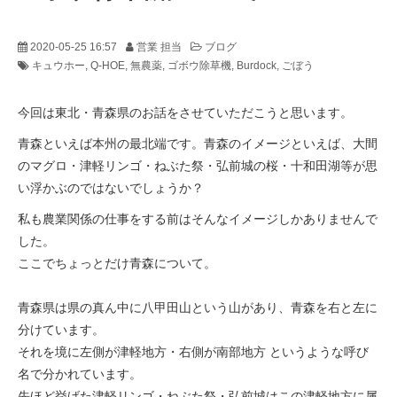
2020-05-25 16:57
営業 担当
ブログ
キュウホー
Q-HOE
無農薬
ゴボウ除草機
Burdock
ごぼう
今回は東北・青森県のお話をさせていただこうと思います。
青森といえば本州の最北端です。青森のイメージといえば、大間
のマグロ・津軽リンゴ・ねぶた祭・弘前城の桜・十和田湖等が思
い浮かぶのではないでしょうか？
私も農業関係の仕事をする前はそんなイメージしかありませんで
した。
ここでちょっとだけ青森について。
青森県は県の真ん中に八甲田山という山があり、青森を右と左に
分けています。
それを境に左側が津軽地方・右側が南部地方 というような呼び
名で分かれています。
先ほど挙げた津軽リンゴ・ねぶた祭・弘前城はこの津軽地方に属