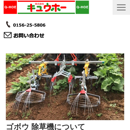
TOP
カタログ・冊子 DL
説明書
製品一覧
会社情報
採用情報
更新履歴
ゴボウ 除草機について