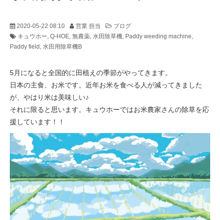
2020-05-22 08:10
営業 担当
ブログ
キュウホー
Q-HOE
無農薬
水田除草機
Paddy weeding machine
Paddy field
水田用除草機B
5月になると全国的に田植えの季節がやってきます。
日本の主食、お米です。近年お米を食べる人が減ってきました
が、やはり米は美味しい♪
それに限ると思います。キュウホーではお米農家さんの除草を応
援しています！！