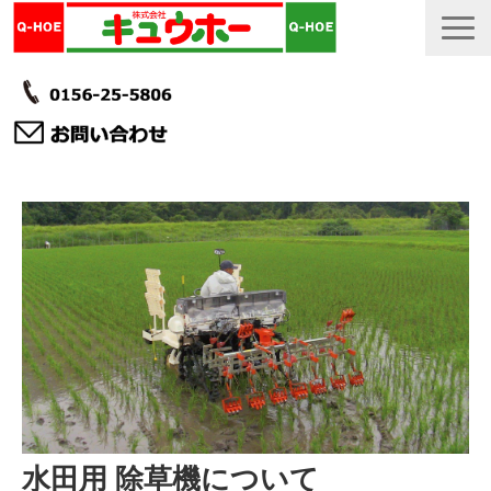
TOP
カタログ・冊子 DL
説明書
製品一覧
会社情報
採用情報
更新履歴
水田用 除草機について