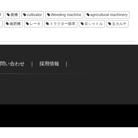
草
農機
cultivator
Weeding machine
agricultural machinery
ラ
施肥機
レーキ
トラクター除草
豆シャトル
玉カルチ
Sレーキ
平高うね
ベタうね
玉クラッシャー
Hレーキ
問い合わせ
｜
採用情報
｜