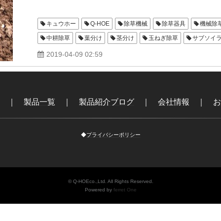
キュウホー
Q-HOE
除草機械
除草器具
機械除
中耕除草
葉分け
茎分け
玉ねぎ除草
サブソイ
ゴロださん
玉輪
ジョーニシ
アグリテクノサーチ
2019-04-09 02:59
玉助
｜
製品一覧
｜
製品紹介ブログ
｜
会社情報
｜
お
◆
プライバシーポリシー
© Q-HOEco.,Ltd. All Rights Reserved.
Powered by
ferret One