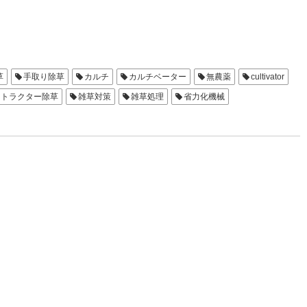
草
手取り除草
カルチ
カルチベーター
無農薬
cultivator
トラクター除草
雑草対策
雑草処理
省力化機械