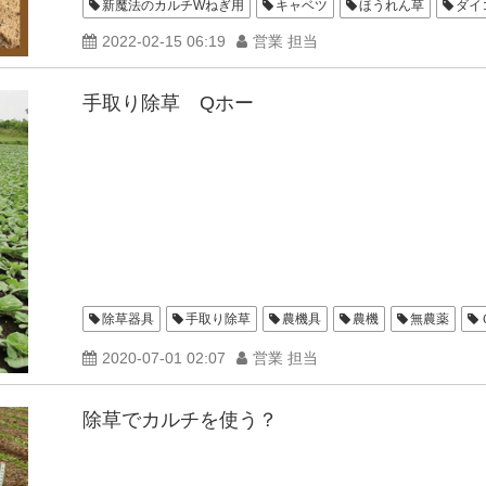
新魔法のカルチWねぎ用
キャベツ
ほうれん草
ダイ
ブロッコリー
2022-02-15 06:19
営業 担当
手取り除草 Qホー
除草器具
手取り除草
農機具
農機
無農薬
2020-07-01 02:07
営業 担当
除草でカルチを使う？