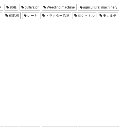
草
農機
cultivator
Weeding machine
agricultural machinery
ラ
施肥機
レーキ
トラクター除草
豆シャトル
玉カルチ
Sレーキ
平高うね
ベタうね
玉クラッシャー
Hレーキ