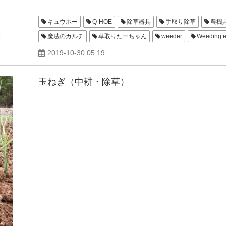
キュウホー
Q-HOE
除草器具
手取り除草
農機
魔法のカルチ
草取りたーちゃん
weeder
Weeding 
ふんかき
L型ピックホー
いもコロリ
ビート補植機
2019-10-30 05:19
玉ねぎ（中耕・除草）