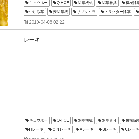
キュウホー
Q-HOE
除草機械
除草器具
機械除
中耕除草
麦除草機
サブソイラ
トラクター除草
カルチスタンド
2019-04-08 02:22
レーキ
キュウホー
Q-HOE
除草機械
除草器具
機械除
Hレーキ
ＯＮレーキ
Aレーキ
Bレーキ
Cレーキ