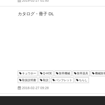
2019-02-27 01:50
カタログ・冊子 DL
キュウホー
Q-HOE
除草機械
除草器具
機械除
取扱説明書
取説
パンフレット
ちらし
2018-02-27 09:28