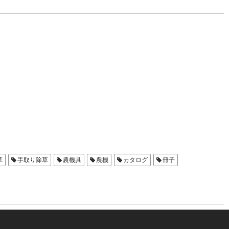
草
手取り除草
農機具
農機
カタログ
冊子