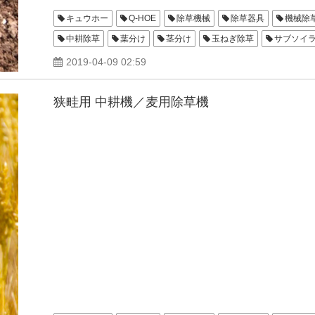
キュウホー
Q-HOE
除草機械
除草器具
機械除
中耕除草
葉分け
茎分け
玉ねぎ除草
サブソイ
ゴロださん
玉輪
ジョーニシ
アグリテクノサーチ
2019-04-09 02:59
玉助
狭畦用 中耕機／麦用除草機