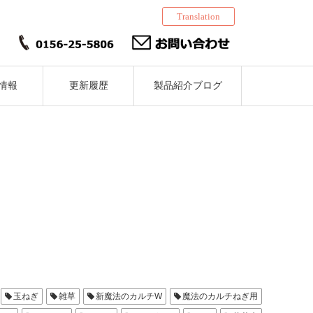
Translation
情報
更新履歴
製品紹介ブログ
玉ねぎ
雑草
新魔法のカルチW
魔法のカルチねぎ用