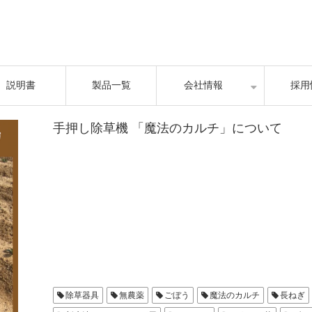
説明書
製品一覧
会社情報
採用
手押し除草機 「魔法のカルチ」について
除草器具
無農薬
ごぼう
魔法のカルチ
長ねぎ