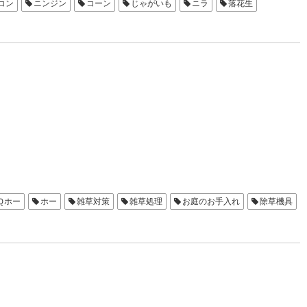
コン
ニンジン
コーン
じゃがいも
ニラ
落花生
Ｑホー
ホー
雑草対策
雑草処理
お庭のお手入れ
除草機具