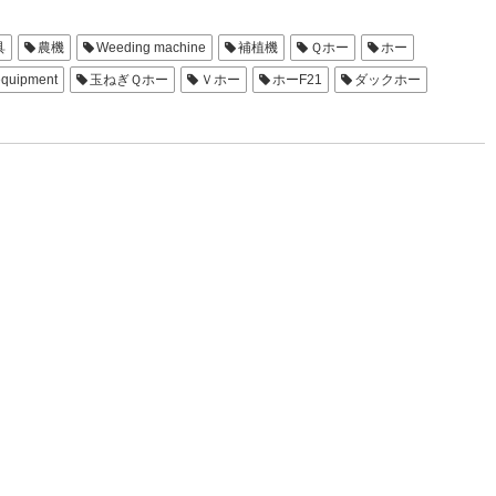
具
農機
Weeding machine
補植機
Ｑホー
ホー
equipment
玉ねぎＱホー
Ｖホー
ホーF21
ダックホー