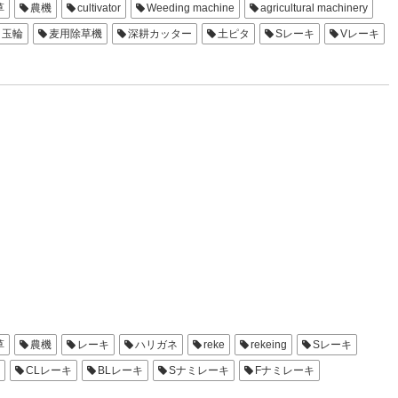
草
農機
cultivator
Weeding machine
agricultural machinery
玉輪
麦用除草機
深耕カッター
土ピタ
Sレーキ
Vレーキ
草
農機
レーキ
ハリガネ
reke
rekeing
Sレーキ
CLレーキ
BLレーキ
Sナミレーキ
Fナミレーキ