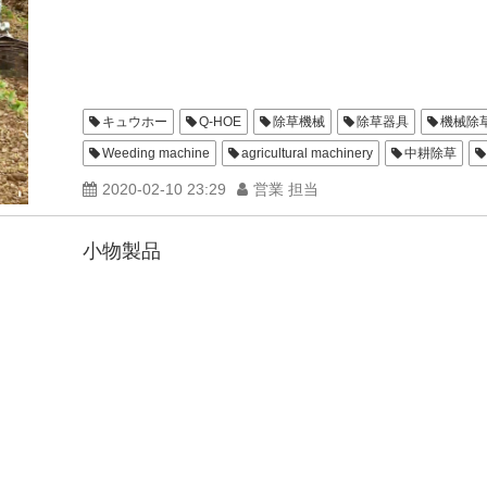
キュウホー
Q-HOE
除草機械
除草器具
機械除
Weeding machine
agricultural machinery
中耕除草
お庭のお手入れ
S4カルチ
L4カルチ
2020-02-10 23:29
営業 担当
小物製品