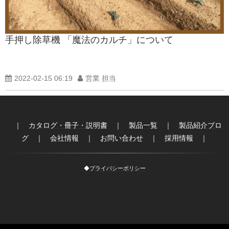
製品紹介ブログ
手押し除草機 「魔法のカルチ」について
2022-02-15 06:19
営業 担当
｜
カタログ・冊子・説明書
｜
製品一覧
｜
製品紹介ブロ
グ
｜
会社情報
｜
お問い合わせ
｜
採用情報
｜
◆
プライバシーポリシー