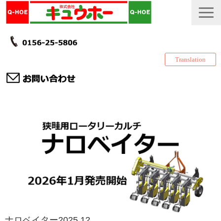
Translation
TOP
カタログ・冊子 DL
説明書
製品一覧
会社情報
採用情報
更新履歴
ナロベイター2025.12