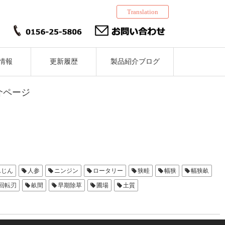
Translation
情報
更新履歴
製品紹介ブログ
介ページ
んじん
人参
ニンジン
ロータリー
狭畦
幅狭
幅狭畝
回転刃
畝間
早期除草
圃場
土質