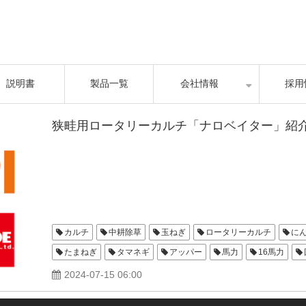
説明書
製品一覧
会社情報
採用
狭畦用ロータリーカルチ「ナロベイター」紹
カルチ
中耕除草
玉ねぎ
ロータリーカルチ
に
たまねぎ
タマネギ
アッパー
馬力
16馬力
2024-07-15 06:00