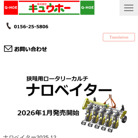
Translation
TOP
カタログ・冊子 DL
説明書
製品一覧
会社情報
採用情報
更新履歴
ナロベイター2025.12