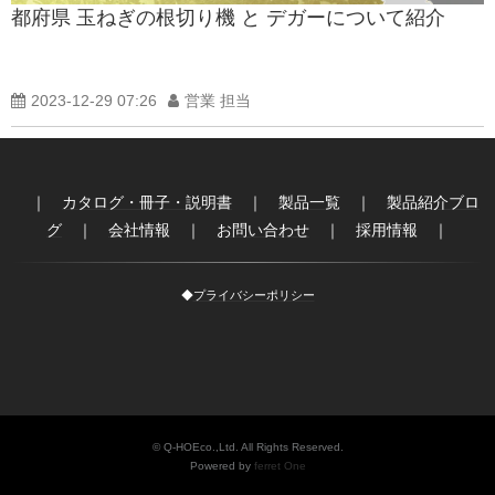
都府県 玉ねぎの根切り機 と デガーについて紹介
製品紹介ブログ
2023-12-29 07:26
営業 担当
｜
カタログ・冊子・説明書
｜
製品一覧
｜
製品紹介ブロ
グ
｜
会社情報
｜
お問い合わせ
｜
採用情報
｜
◆
プライバシーポリシー
© Q-HOEco.,Ltd. All Rights Reserved.
Powered by
ferret One