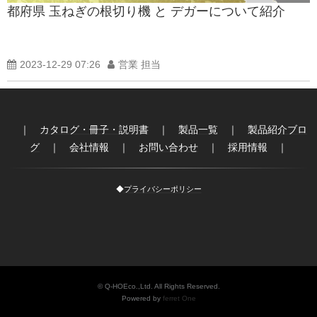
都府県 玉ねぎの根切り機 と デガーについて紹介
製品紹介ブログ
2023-12-29 07:26
営業 担当
｜
カタログ・冊子・説明書
｜
製品一覧
｜
製品紹介ブロ
グ
｜
会社情報
｜
お問い合わせ
｜
採用情報
｜
◆
プライバシーポリシー
© Q-HOEco.,Ltd. All Rights Reserved.
Powered by
ferret One