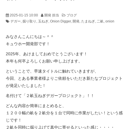
2025-01-15 10:00
開発 担当
ブログ
デガー
掘り取り
玉ねぎ
Onion Digger
開発
たまねぎ
二畝
onion
みなさんこんにちは～＾＾
キュウホー開発部です！
2025年、あけましておめでとうございます！
本年も何卒よろしくお願い申し上げます。
ということで、早速タイトルに触れていきますが、
今回、とある事業者様よりご依頼をいただき新たなプロジェクト
が発足いたしました！
名付けて「２畝玉ねぎデガープロジェクト」！！
どんな内容か簡単にまとめると、
１２００幅の畝を２畝分を１台で同時に作業がしたい！という感
じです！
２畝を同時に掘り上げて真中に寄せるといった感じ・・・・