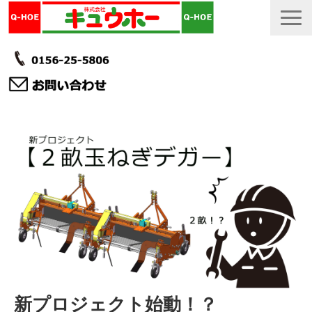
TOP
カタログ・冊子 DL
説明書
製品一覧
会社情報
採用情報
更新履歴
新プロジェクト始動！？