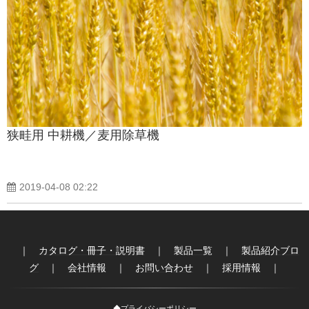
狭畦用 中耕機／麦用除草機
2019-04-08 02:22
｜
カタログ・冊子・説明書
｜
製品一覧
｜
製品紹介ブロ
グ
｜
会社情報
｜
お問い合わせ
｜
採用情報
｜
◆
プライバシーポリシー