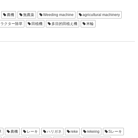
農機
無農薬
Weeding machine
agricultural machinery
トラクター除草
田植機
多目的田植え機
米輪
乗用管理機
水田用除草機B
草
農機
レーキ
ハリガネ
reke
rekeing
Sレーキ