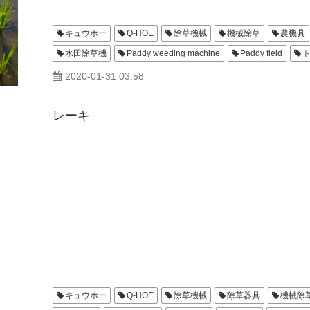
キュウホー
Q-HOE
除草機械
機械除草
農機具
水田除草機
Paddy weeding machine
Paddy field
ガス抜きローター
Sナミレーキ
Fナミレーキ
3輪形
2020-01-31 03:58
レーキ
キュウホー
Q-HOE
除草機械
除草器具
機械除