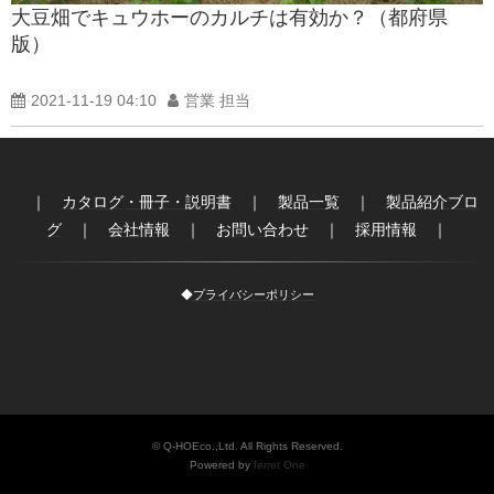
大豆畑でキュウホーのカルチは有効か？（都府県
製品紹介ブログ
版）
2021-11-19 04:10
営業 担当
｜
カタログ・冊子・説明書
｜
製品一覧
｜
製品紹介ブロ
グ
｜
会社情報
｜
お問い合わせ
｜
採用情報
｜
◆
プライバシーポリシー
© Q-HOEco.,Ltd. All Rights Reserved.
Powered by
ferret One