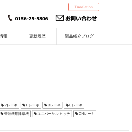
Translation
情報
更新履歴
製品紹介ブログ
Vレーキ
Hレーキ
Bレーキ
Cレーキ
管理機用除草機
ユニバーサル ヒッチ
ONレーキ
トC
新レーキ取付バー
立ビーム
Ｌ型ヒッチ
30角フレーム
ウ
麦
大麦若葉
条間の除草
株元の除草
株際の除草