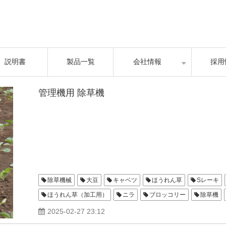
説明書
製品一覧
会社情報
採用
管理機用 除草機
除草機械
大豆
キャベツ
ほうれん草
Sレーキ
ほうれん草（加工用）
ニラ
ブロッコリー
除草機
クロスブラケットＡ
クロスブラケットB
クロスブラケッ
2025-02-27 23:12
金具付車輪
管理機用ヤナギ刃
大根
白菜
ゴボ