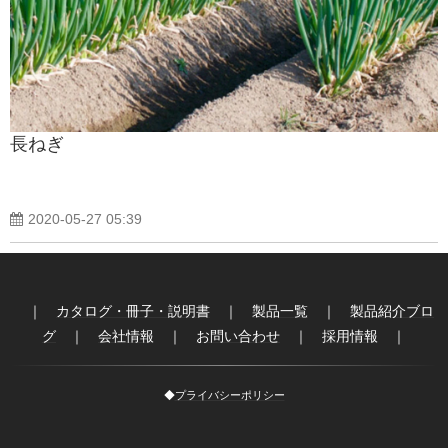
製品紹介ブログ
長ねぎ
2020-05-27 05:39
｜
カタログ・冊子・説明書
｜
製品一覧
｜
製品紹介ブロ
グ
｜
会社情報
｜
お問い合わせ
｜
採用情報
｜
◆
プライバシーポリシー