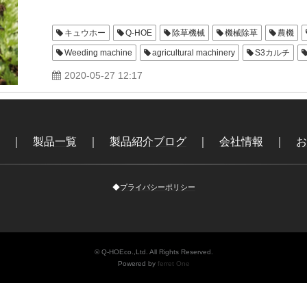
キュウホー
Q-HOE
除草機械
機械除草
農機
Weeding machine
agricultural machinery
S3カルチ
人参除草機
深耕カッター
土ピタ
にんじん
S4
2020-05-27 12:17
｜
製品一覧
｜
製品紹介ブログ
｜
会社情報
｜
お
◆
プライバシーポリシー
© Q-HOEco.,Ltd. All Rights Reserved.
Powered by
ferret One