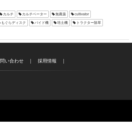
カルチ
カルチベーター
無農薬
cultivator
もぐらディスク
バイド機
培土機
トラクター除草
狭畦用 中耕機
S4狭畦用
バイド1811(ハート)
土ピタB
問い合わせ
｜
採用情報
｜