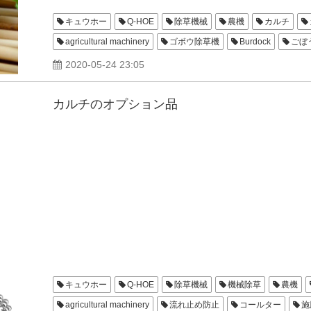
キュウホー
Q-HOE
除草機械
農機
カルチ
agricultural machinery
ゴボウ除草機
Burdock
ごぼ
ウルトラQ
半バイドG
カルチスタンド
ＯＮレーキ
2020-05-24 23:05
スペシャル
ゴボウの除草機
青森仕様
ゴボウ用除草
カルチのオプション品
キュウホー
Q-HOE
除草機械
機械除草
農機
agricultural machinery
流れ止め防止
コールター
施