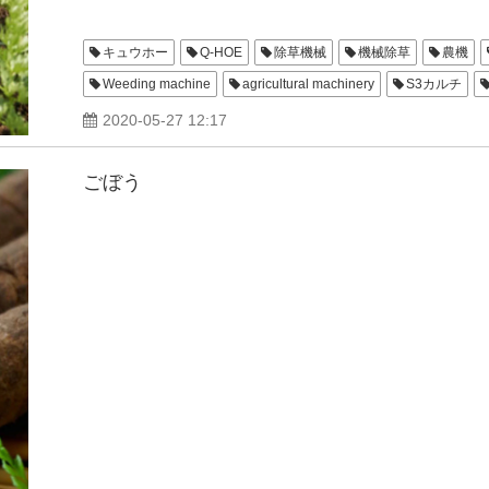
キュウホー
Q-HOE
除草機械
機械除草
農機
Weeding machine
agricultural machinery
S3カルチ
人参除草機
深耕カッター
土ピタ
にんじん
S4
2020-05-27 12:17
ごぼう