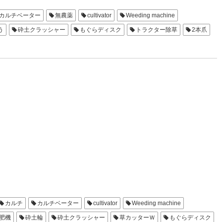
カルチベーター
無農薬
cultivator
Weeding machine
う
砕土クラッシャー
もぐらディスク
トラクター除草
2本爪
草カッターW
草カッターS
L4カルチ
S4ゴボウ
青森限定
機
L4ゴボウ
カルチ
カルチベーター
cultivator
Weeding machine
肥機
砕土輪
砕土クラッシャー
草カッターＷ
もぐらディスク