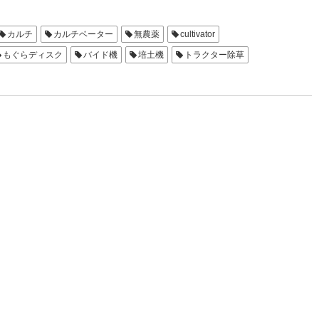
カルチ
カルチベーター
無農薬
cultivator
もぐらディスク
バイド機
培土機
トラクター除草
狭畦用 中耕機
S4狭畦用
バイド1811(ハート)
土ピタB